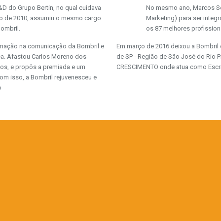
&D do Grupo Bertin, no qual cuidava
No mesmo ano, Marcos Sc
ício de 2010, assumiu o mesmo cargo
Marketing) para ser integr
ombril.
os 87 melhores profission
ormação na comunicação da Bombril e
Em março de 2016 deixou a Bombril e
ca. Afastou Carlos Moreno dos
de SP - Região de São José do Rio
os, e propôs a premiada e um
CRESCIMENTO onde atua como Escrito
m isso, a Bombril rejuvenesceu e
o