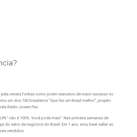
ncia?
to pela revista Forbes como jovem executivo de maior sucesso no
como um dos 100 brasileiros "Que faz um Brasil melhor", projeto
pela Rádio Jovem Pan.
99,9%" não é 100%. Você pode mais". Nas primeira semanas de
ar do setor de negócios do Brasil. Em 1 ano, virou best-seller ao
ares vendidos.