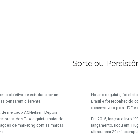
Sorte ou Persistê
om o objetivo de estudar e ser um
No ano seguinte, foi elei
as pensarem diferente.
Brasil e foi reconhecido 
desenvolvido pela LIDE e 
sa de mercado ACNielsen. Depois
r empresa dos EUA e quinta maior do
Em 2015, lançou o livro "
s ações de marketing com as marcas
lançamento, ficou em 1 lug
zs.
ultrapassar 20 mil exempl