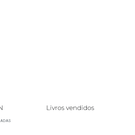
N
Livros vendidos
INADAS